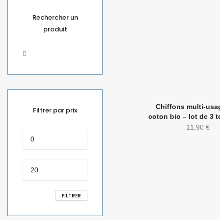
Rechercher un
produit
Chiffons multi-usa
Filtrer par prix
coton bio – lot de 3 t
11,90
€
Prix
min
Prix
max
FILTRER