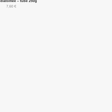
 diatomée – tube 250g
7,60
€