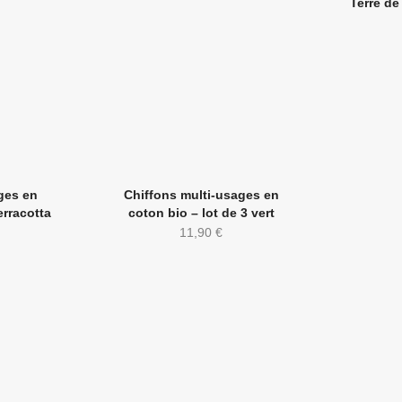
Terre de
ges en
Chiffons multi-usages en
erracotta
coton bio – lot de 3 vert
11,90
€