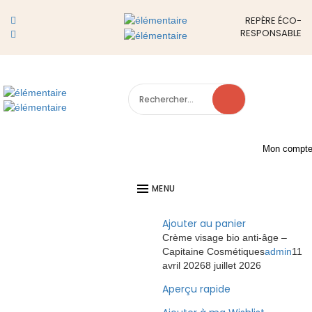
CAPITAINE COSMÉTIQUES
REPÈRE ÉCO-
RESPONSABLE
LE E-SHOP RESPONSABLE ET ENGAGÉ DONT VOUS RÊVIEZ
Show Sidebar
Filtres
Showing all 8 results
Filtre
X
Search
for:
New !
Mon compt
Crème visage bio anti-âge –
Capitaine Cosmétiques
MENU
22,00
€
Ajouter au panier
Crème visage bio anti-âge –
Capitaine Cosmétiques
admin
11
avril 2026
8 juillet 2026
Aperçu rapide