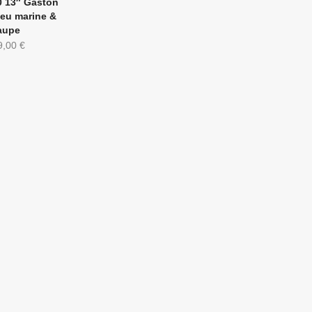
0 13″ Gaston
leu marine &
aupe
9,00
€