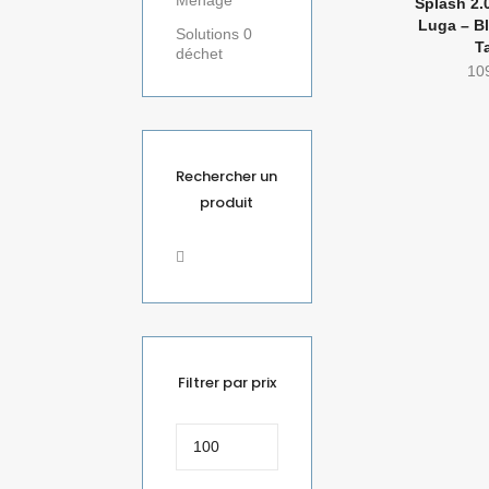
Ménage
Splash 2.
Luga – B
Solutions 0
T
déchet
10
Rechercher un
produit
Filtrer par prix
Prix
min