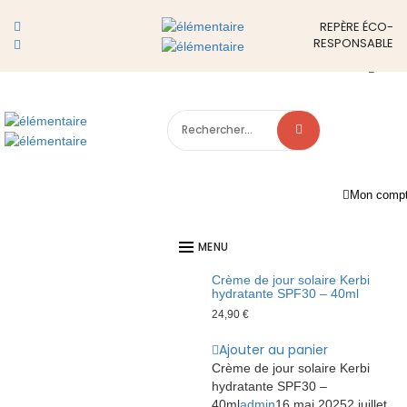
KERBI
REPÈRE ÉCO-
RESPONSABLE
LE E-SHOP RESPONSABLE ET ENGAGÉ DONT VOUS RÊVIEZ
Show Sidebar
Filtres
Showing all 5 results
Filtre
X
Search
for:
New !
Mon comp
MENU
Crème de jour solaire Kerbi
hydratante SPF30 – 40ml
24,90
€
Ajouter au panier
Crème de jour solaire Kerbi
hydratante SPF30 –
40ml
admin
16 mai 2025
2 juillet