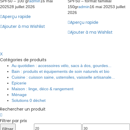
SPF50 – 100 gr
admin
16 mai
SPF50 – format famillial
2025
28 juillet 2026
150gr
admin
16 mai 2025
3 juillet
2026
Aperçu rapide
Aperçu rapide
Ajouter à ma Wishlist
Ajouter à ma Wishlist
X
Catégories de produits
Au quotidien : accessoires vélo, sacs à dos, gourdes...
Bain : produits et équipements de soin naturels et bio
Cuisine : cuisson saine, ustensiles, vaisselle artisanale...
Epicerie
Maison : linge, déco & rangement
Ménage
Solutions 0 déchet
Rechercher un produit
Filtrer par prix
Prix
Prix
Filtrer