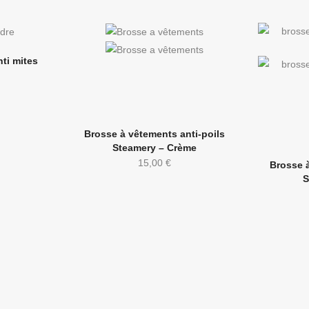
ti mites
Brosse à vêtements anti-poils
Steamery – Crème
15,00
€
Brosse à
S