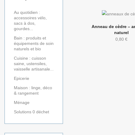
Au quotidien :
accessoires vélo,
sacs à dos,
Anneau de cèdre – an
gourdes...
naturel
Bain : produits et
0,80
€
équipements de soin
naturels et bio
Cuisine : cuisson
saine, ustensiles,
vaisselle artisanale...
Epicerie
Maison : linge, déco
& rangement
Ménage
Solutions 0 déchet