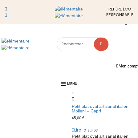
SALADIER
REPÈRE ÉCO-
RESPONSABLE
LE E-SHOP RESPONSABLE ET ENGAGÉ DONT VOUS RÊVIEZ
Show Sidebar
Filtres
Showing all 2 results
Filtre
X
Search
for:
En rupture!
Mon comp
MENU
Petit plat oval artisanal italien
Molleni – Capri
45,00
€
Lire la suite
Petit plat oval artisanal italien