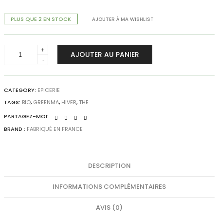
PLUS QUE 2 EN STOCK
AJOUTER À MA WISHLIST
Infusion
AJOUTER AU PANIER
bio
citronnelle
&
Ortie
CATEGORY:
EPICERIE
-
TAGS:
BIO
,
GREENMA
,
HIVER
,
THE
Mama
PARTAGEZ-MOI:
Détox
BRAND :
FABRIQUÉ EN FRANCE
par
GreenMa
quantity
DESCRIPTION
INFORMATIONS COMPLÉMENTAIRES
AVIS (0)