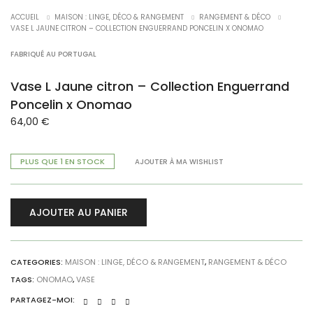
ACCUEIL
MAISON : LINGE, DÉCO & RANGEMENT
RANGEMENT & DÉCO
VASE L JAUNE CITRON – COLLECTION ENGUERRAND PONCELIN X ONOMAO
FABRIQUÉ AU PORTUGAL
Vase L Jaune citron – Collection Enguerrand
Poncelin x Onomao
64,00
€
PLUS QUE 1 EN STOCK
AJOUTER À MA WISHLIST
AJOUTER AU PANIER
CATEGORIES:
MAISON : LINGE, DÉCO & RANGEMENT
,
RANGEMENT & DÉCO
TAGS:
ONOMAO
,
VASE
PARTAGEZ-MOI: