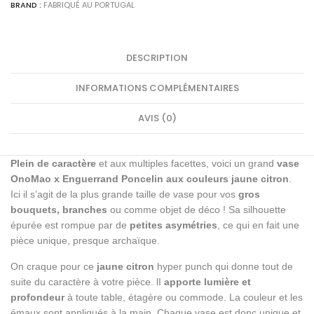
BRAND :
FABRIQUÉ AU PORTUGAL
DESCRIPTION
INFORMATIONS COMPLÉMENTAIRES
AVIS (0)
Plein de caractère
et aux multiples facettes, voici un grand
vase
OnoMao x Enguerrand Poncelin aux couleurs jaune citron
.
Ici il s’agit de la plus grande taille de vase pour vos
gros
bouquets, branches
ou comme objet de déco ! Sa silhouette
épurée est rompue par de
petites asymétries
, ce qui en fait une
pièce unique, presque archaïque.
On craque pour ce
jaune citron
hyper punch qui donne tout de
suite du caractère à votre pièce. lI
apporte lumière et
profondeur
à toute table, étagère ou commode. La couleur et les
émaux sont appliqués à la main. Chaque vase est donc unique et