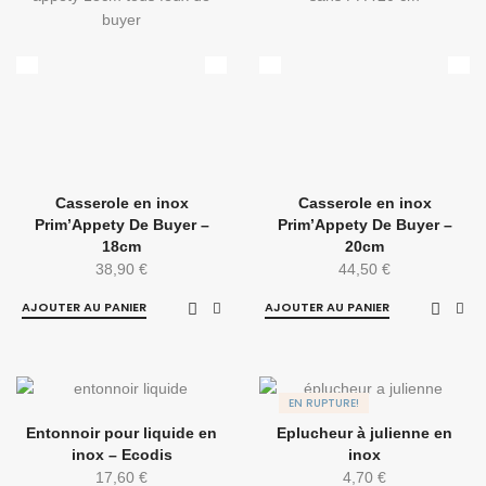
Casserole en inox
Casserole en inox
Prim’Appety De Buyer –
Prim’Appety De Buyer –
18cm
20cm
38,90
€
44,50
€
AJOUTER AU PANIER
AJOUTER AU PANIER
EN RUPTURE!
Entonnoir pour liquide en
Eplucheur à julienne en
inox – Ecodis
inox
17,60
€
4,70
€