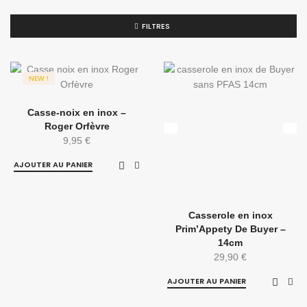
FILTRES
NEW !
Casse-noix en inox –
Roger Orfèvre
9,95
€
AJOUTER AU PANIER
Casserole en inox
Prim’Appety De Buyer –
14cm
29,90
€
AJOUTER AU PANIER