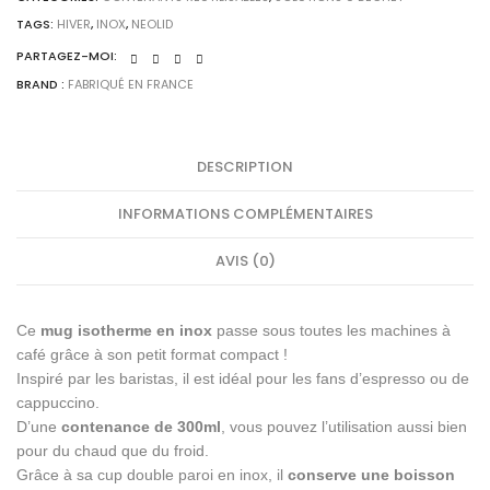
noir
TAGS:
HIVER
,
INOX
,
NEOLID
Neolid
PARTAGEZ-MOI:
-
BRAND :
FABRIQUÉ EN FRANCE
made
in
France
quantity
DESCRIPTION
INFORMATIONS COMPLÉMENTAIRES
AVIS (0)
Ce
mug isotherme en inox
passe sous toutes les machines à
café grâce à son petit format compact !
Inspiré par les baristas, il est idéal pour les fans d’espresso ou de
cappuccino.
D’une
contenance de 300ml
, vous pouvez l’utilisation aussi bien
pour du chaud que du froid.
Grâce à sa cup double paroi en inox, il
conserve une boisson