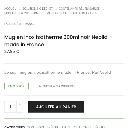
ACCUEIL
SOLUTIONS 0 DÉCHET
CONTENANTS RÉUTILISABLES
MUG EN INOX ISOTHERME 300ML NOIR NEOLID – MADE IN FRANCE
FABRIQUÉ EN FRANCE
Mug en inox isotherme 300ml noir Neolid –
made in France
27,95
€
Le seul mug en inox isotherme made in France. Par Neolid
EN STOCK
AJOUTER À MA WISHLIST
Mug
AJOUTER AU PANIER
en
inox
isotherme
300ml
CATEGORIES:
CONTENANTS RÉUTILISABLES
,
SOLUTIONS 0 DÉCHET