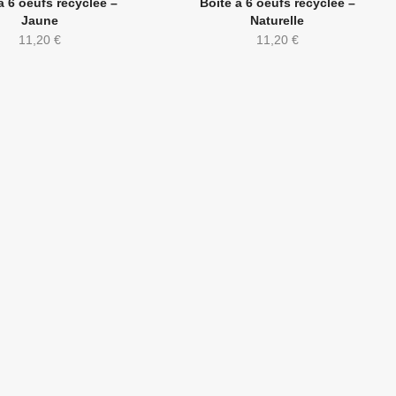
à 6 oeufs recyclée –
Boite à 6 oeufs recyclée –
Jaune
Naturelle
11,20
€
11,20
€