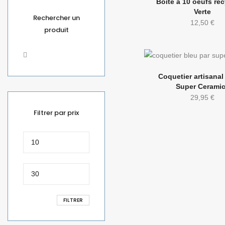
Boite à 10 oeufs rec
Verte
Rechercher un
12,50
€
produit
Coquetier artisanal
Super Cerami
29,95
€
Filtrer par prix
Prix
min
Prix
max
FILTRER