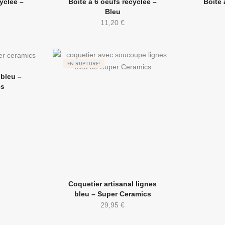
yclée –
Boite à 6 oeufs recyclée –
Boite 
Bleu
11,20
€
EN RUPTURE!
 bleu –
cs
Coquetier artisanal lignes
bleu – Super Ceramics
29,95
€