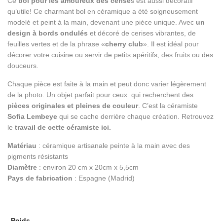
Ce
bol pour les amoureux des cerise
s est aussi décoratif
qu’utile! Ce charmant bol en céramique a été soigneusement
modelé et peint à la main, devenant une pièce unique. Avec
un
design à bords ondulés
et décoré de cerises vibrantes, de
feuilles vertes et de la phrase «
cherry club
». Il est idéal pour
décorer votre cuisine ou servir de petits apéritifs, des fruits ou des
douceurs.
Chaque pièce est faite à la main et peut donc varier légèrement
de la photo. Un objet parfait pour ceux qui recherchent des
pièces originales et pleines de couleur
. C’est la céramiste
Sofia Lembeye
qui se cache derrière chaque création. Retrouvez
le
travail de cette céramiste ici.
Matériau
: céramique artisanale peinte à la main avec des
pigments résistants
Diamètre
: environ 20 cm x 20cm x 5,5cm
Pays de fabrication
: Espagne (Madrid)
Poids