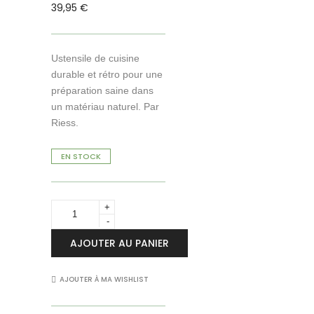
39,95
€
Ustensile de cuisine
durable et rétro pour une
préparation saine dans
un matériau naturel. Par
Riess.
EN STOCK
Casserole
avec
bec
AJOUTER AU PANIER
verseur
en
émail
AJOUTER À MA WISHLIST
0.75L
Riess