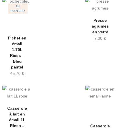
EN
RUPTURE!
Presse
agrumes
en verre
Pichet en
7,00
€
émail
1.70L
Riess –
Bleu
pastel
45,70
€
Casserole
à lait en
émail 1L
Riess –
Casserole