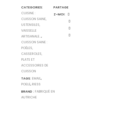
-
CATEGORIES:
PARTAGE
Turquoise
CUISINE :
Z-MOI:
quantity
CUISSON SAINE,
USTENSILES,
VAISSELLE
ARTISANALE...
,
CUISSON SAINE :
POÊLES,
CASSEROLES,
PLATS ET
ACCESSOIRES DE
CUISSON
TAGS:
EMAIL
,
POELE
,
RIESS
BRAND :
FABRIQUÉ EN
AUTRICHE