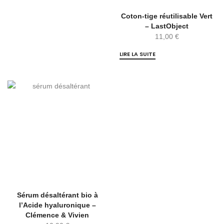
Coton-tige réutilisable Vert
– LastObject
11,00
€
LIRE LA SUITE
Sérum désaltérant bio à
l’Acide hyaluronique –
Clémence & Vivien