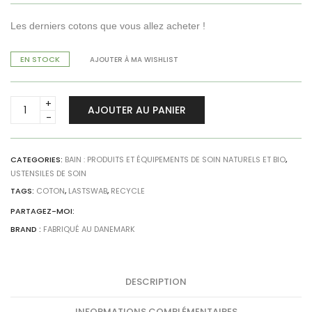
Les derniers cotons que vous allez acheter !
EN STOCK
AJOUTER À MA WISHLIST
Cotons
AJOUTER AU PANIER
démaquillants
réutilisables
&
leur
CATEGORIES:
BAIN : PRODUITS ET ÉQUIPEMENTS DE SOIN NATURELS ET BIO
,
USTENSILES DE SOIN
étui
-
TAGS:
COTON
,
LASTSWAB
,
RECYCLE
Vert
PARTAGEZ-MOI:
quantity
BRAND :
FABRIQUÉ AU DANEMARK
DESCRIPTION
INFORMATIONS COMPLÉMENTAIRES