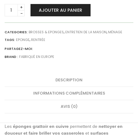
Eponges
AJOUTER AU PANIER
grattoir
en
cuivre
-
CATEGORIES:
BROSSES & EPONGES
,
ENTRETIEN DE LA MAISON
,
MÉNAGE
lot
TAGS:
EPONGE
,
RENTRÉE
de
PARTAGEZ-MOI:
2
BRAND :
FABRIQUÉ EN EUROPE
quantity
DESCRIPTION
INFORMATIONS COMPLÉMENTAIRES
AVIS (0)
Les
éponges grattoir en cuivre
permettent de
nettoyer en
douceur et faire briller vos casseroles
et
surfaces