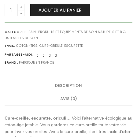
Cure-
AJOUTER AU PANIER
oreille
en
inox
réutilisable
CATEGORIES:
BAIN : PRODUITS ET ÉQUIPEMENTS DE SOIN NATURELS ET BIO
,
USTENSILES DE SOIN
-
Bleu
TAGS:
COTON-TIGE
,
CURE-OREILLE
,
ESCURETTE
quantity
PARTAGEZ-MOI:
BRAND :
FABRIQUÉ EN FRANCE
DESCRIPTION
AVIS (0)
Cure-oreille, escurette, oriculi
… Voici l’alternative écologique au
coton-tige jetable. Vous garderez ce cure-oreille toute votre vie
pour laver vos oreilles. Avec le cure-oreille, il est très facile d’
oter