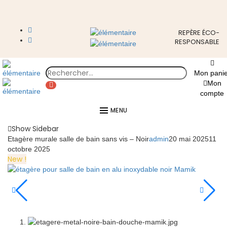
REPÈRE ÉCO-
RESPONSABLE
Mon panie
Mon
compte
MENU
Show Sidebar
Etagère murale salle de bain sans vis – Noir
admin
20 mai 2025
11
octobre 2025
New !