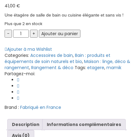
41,00
€
Une étagère de salle de bain ou cuisine élégante et sans vis !
Plus que 2 en stock
Etagère
Ajouter au panier
murale
salle
Ajouter à ma Wishlist
de
Categories:
Accessoires de bain
,
Bain : produits et
bain
équipements de soin naturels et bio
,
Maison : linge, déco &
sans
rangement
,
Rangement & déco
Tags:
etagere
,
mamik
vis
Partagez-moi:
-
Noir
quantity
Brand :
Fabriqué en France
Description
Informations complémentaires
Avis (0)