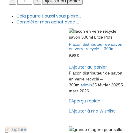
Ajouter au panier
murale
salle
Cela pourrait aussi vous plaire...
de
Compléter mon achat avec ...
bain
sans
vis
-
Flacon distributeur de savon
Noir
en verre recyclé – 300ml
quantity
9,90
€
Ajouter au panier
Flacon distributeur de savon
en verre recyclé –
300ml
admin
25 février 2025
5
mars 2026
Aperçu rapide
Ajouter à ma Wishlist
En rupture!