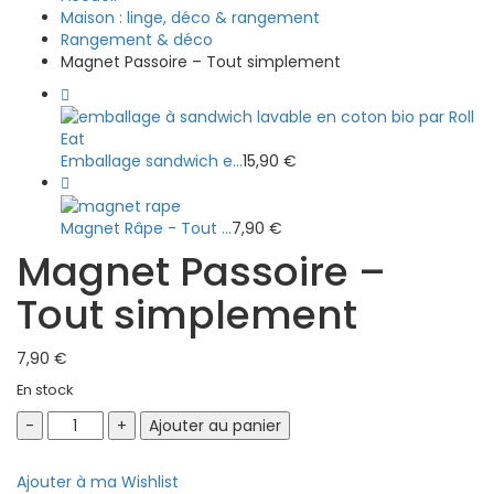
Maison : linge, déco & rangement
Rangement & déco
Magnet Passoire – Tout simplement
Emballage sandwich e...
15,90
€
Magnet Râpe - Tout ...
7,90
€
Magnet Passoire –
Tout simplement
7,90
€
En stock
Magnet
Ajouter au panier
Passoire
-
Ajouter à ma Wishlist
Tout