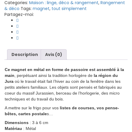
Categories:
Maison : linge, déco & rangement
,
Rangement
simplement
& déco
Tags:
magnet
,
tout simplement
quantity
Partagez-moi:
Description
Avis (0)
Ce magnet en métal en forme de passoire est assemblé à la
main
, perpétuant ainsi la tradition horlogère de
la région du
Jura
où le travail était fait l’hiver au coin de la fenêtre dans les
petits ateliers familiaux. Les objets sont pensés et fabriqués au
coeur du massif Jurassien, berceau de l’horlogerie, des micro
techniques et du travail du bois.
A mettre sur le frigo pour vos
listes de courses, vos pense-
bêtes, cartes postale
s…
Dimensions
: 3 à 6 cm
Matériau
: Métal