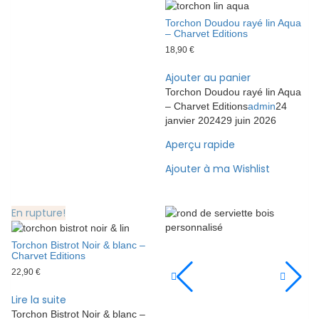
quantity
Torchon Doudou rayé lin Aqua
– Charvet Editions
18,90
€
Ajouter au panier
Torchon Doudou rayé lin Aqua
– Charvet Editions
admin
24
janvier 2024
29 juin 2026
Aperçu rapide
Ajouter à ma Wishlist
En rupture!
Torchon Bistrot Noir & blanc –
Charvet Editions
22,90
€
Lire la suite
Torchon Bistrot Noir & blanc –