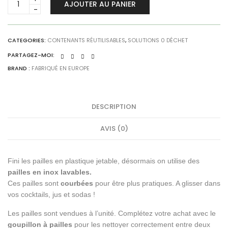
AJOUTER AU PANIER
en
inox
-
à
CATEGORIES:
CONTENANTS RÉUTILISABLES
,
SOLUTIONS 0 DÉCHET
l'unité
PARTAGEZ-MOI:
quantity
BRAND :
FABRIQUÉ EN EUROPE
DESCRIPTION
AVIS (0)
Fini les pailles en plastique jetable, désormais on utilise des
pailles en inox lavables.
Ces pailles sont
courbées
pour être plus pratiques. A glisser dans
vos cocktails, jus et sodas !
Les pailles sont vendues à l’unité. Complétez votre achat avec le
goupillon à pailles
pour les nettoyer correctement entre deux