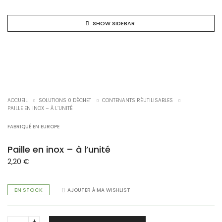
SHOW SIDEBAR
ACCUEIL
SOLUTIONS 0 DÉCHET
CONTENANTS RÉUTILISABLES
PAILLE EN INOX – À L’UNITÉ
FABRIQUÉ EN EUROPE
Paille en inox – à l’unité
2,20
€
EN STOCK
AJOUTER À MA WISHLIST
Paille