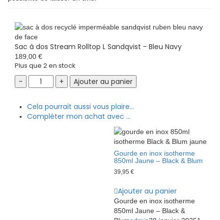
Sac à dos Stream Rolltop L Sandqvist - Bleu Navy
189,00
€
Plus que 2 en stock
Sac
Ajouter au panier
à
dos
Cela pourrait aussi vous plaire...
Stream
Compléter mon achat avec ...
Rolltop
L
Sandqvist
-
Gourde en inox isotherme
Bleu
850ml Jaune – Black & Blum
Navy
39,95
€
quantity
Ajouter au panier
Gourde en inox isotherme
850ml Jaune – Black &