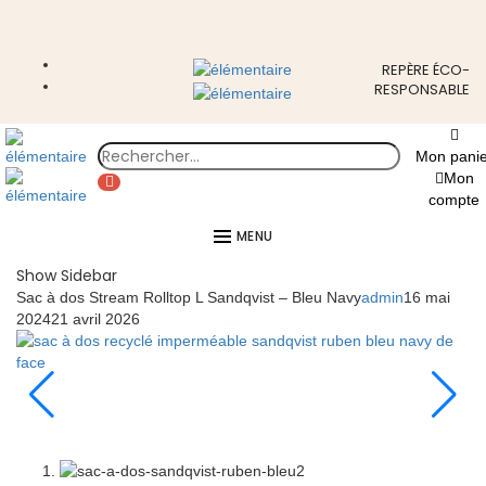
REPÈRE ÉCO-
RESPONSABLE
Mon panie
Mon
compte
MENU
Show Sidebar
Sac à dos Stream Rolltop L Sandqvist – Bleu Navy
admin
16 mai
2024
21 avril 2026