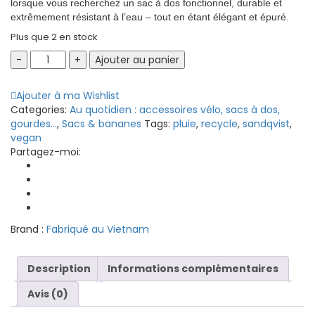
lorsque vous recherchez un sac à dos fonctionnel, durable et
extrêmement résistant à l’eau – tout en étant élégant et épuré.
Plus que 2 en stock
Sac
Ajouter au panier
à
dos
Ajouter à ma Wishlist
Stream
Categories:
Au quotidien : accessoires vélo, sacs à dos,
Rolltop
gourdes...
,
Sacs & bananes
Tags:
pluie
,
recycle
,
sandqvist
,
L
vegan
Sandqvist
Partagez-moi:
-
Bleu
Navy
quantity
Brand :
Fabriqué au Vietnam
Description
Informations complémentaires
Avis (0)