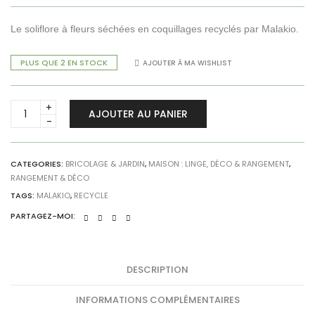
Le soliflore à fleurs séchées en coquillages recyclés par Malakio.
PLUS QUE 2 EN STOCK
AJOUTER À MA WISHLIST
Soliflore
AJOUTER AU PANIER
à
fleurs
séchées
-
CATEGORIES:
BRICOLAGE & JARDIN
,
MAISON : LINGE, DÉCO & RANGEMENT
,
RANGEMENT & DÉCO
Huitres
noir
TAGS:
MALAKIO
,
RECYCLE
x
PARTAGEZ-MOI:
Malakio
quantity
DESCRIPTION
INFORMATIONS COMPLÉMENTAIRES