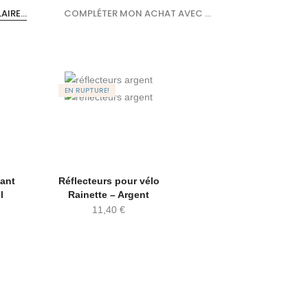
IRE...
COMPLÉTER MON ACHAT AVEC ...
EN RUPTURE!
sant
Réflecteurs pour vélo
l
Rainette – Argent
11,40
€