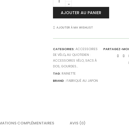
pour
vélo
AJOUTER AU PANIER
Rainette
-
Transparente
AJOUTER À MA WISHLIST
quantity
CATEGORIES:
ACCESSOIRES
PARTAGEZ-MOI
DE VÉLO
,
AU QUOTIDIEN :
ACCESSOIRES VÉLO, SACS À
DOS, GOURDES...
TAG:
RAINETTE
BRAND :
FABRIQUÉ AU JAPON
MATIONS COMPLÉMENTAIRES
AVIS (0)