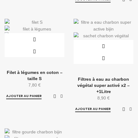
Filet à légumes en coton –
taille S
Filtres à eau au charbon
7,80
€
végétal super activé x2 –
+1Litre
AJOUTER AU PANIER
8,90
€
AJOUTER AU PANIER