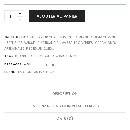
Beurrier
AJOUTER AU PANIER
Rose
moucheté
-
Egg
CATEGORIES:
CONSERVATION DES ALIMENTS
,
CUISINE : CUISSON SAINE,
USTENSILES, VAISSELLE ARTISANALE...
,
VAISSELLE & VERRES : CÉRAMIQUES
Back
ARTISANALES, PIÈCES UNIQUES...
Home
quantity
TAGS:
BEURRIER
,
CERAMIQUE
,
EGG BACK HOME
PARTAGEZ-MOI:
BRAND :
FABRIQUÉ AU PORTUGAL
DESCRIPTION
INFORMATIONS COMPLÉMENTAIRES
AVIS (0)