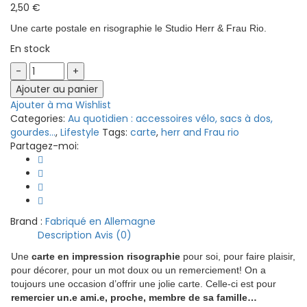
2,50
€
Une carte postale en risographie le Studio Herr & Frau Rio.
En stock
Carte
risographie
Ajouter au panier
-
Ajouter à ma Wishlist
Thank
Categories:
Au quotidien : accessoires vélo, sacs à dos,
you
gourdes...
,
Lifestyle
Tags:
carte
,
herr and Frau rio
quantity
Partagez-moi:
Brand :
Fabriqué en Allemagne
Description
Avis (0)
Une
carte en impression risographie
pour soi, pour faire plaisir,
pour décorer, pour un mot doux ou un remerciement! On a
toujours une occasion d’offrir une jolie carte. Celle-ci est pour
remercier un.e ami.e, proche, membre de sa famille…