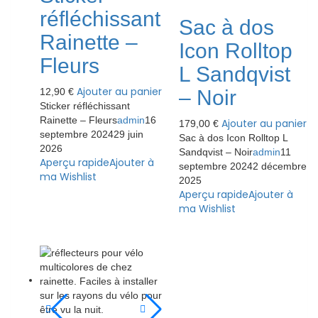
réfléchissant
Sac à dos
Rainette –
Icon Rolltop
Fleurs
L Sandqvist
Ajouter au panier
12,90
€
– Noir
Sticker réfléchissant
Rainette – Fleurs
admin
16
Ajouter au panier
179,00
€
septembre 2024
29 juin
Sac à dos Icon Rolltop L
2026
Sandqvist – Noir
admin
11
Aperçu rapide
Ajouter à
septembre 2024
2 décembre
ma Wishlist
2025
Aperçu rapide
Ajouter à
ma Wishlist