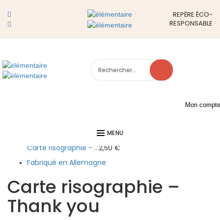
Show Sidebar
REPÈRE ÉCO-
Carte risographie – Thank you
admin
6 février 2026
7 août 2026
RESPONSABLE
Accueil
Au quotidien : accessoires vélo, sacs à dos, gourdes...
Lifestyle
Carte risographie – Thank you
Mon compt
Carte risographie - ...
2,50
€
MENU
Carte risographie - ...
2,50
€
Fabriqué en Allemagne
Carte risographie –
Thank you