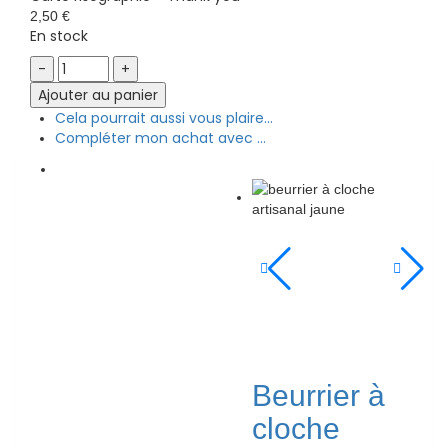
2,50
€
En stock
Carte
risographie
Ajouter au panier
-
Cela pourrait aussi vous plaire...
Thank
Compléter mon achat avec ...
you
quantity
Beurrier à
cloche