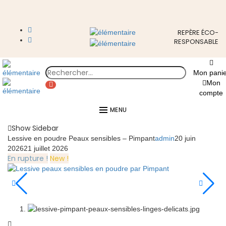
REPÈRE ÉCO-
RESPONSABLE
Mon panie
Mon
compte
MENU
Show Sidebar
Lessive en poudre Peaux sensibles – Pimpant
admin
20 juin
2026
21 juillet 2026
En rupture !
New !