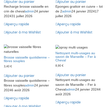
Ajouter au panier
Ajouter au panier
Recharge brosse vaisselle en
Eponges grattoir en cuivre – lot
crin de cheval
admin
24 janvier
de 2
admin
24 janvier 2024
17
2024
31 juillet 2026
juillet 2026
Aperçu rapide
Aperçu rapide
Ajouter à ma Wishlist
Ajouter à ma Wishlist
Nettoyant multi-usages au
savon de Marseille – Fer à
Brosse vaisselle quotidienne –
Cheval
fibres souples
8,90
€
3,40
€
Ajouter au panier
Ajouter au panier
Nettoyant multi-usages au
Brosse vaisselle quotidienne –
savon de Marseille – Fer à
fibres souples
admin
24 janvier
Cheval
admin
24 janvier 2024
4
2024
6 août 2026
août 2026
Aperçu rapide
Aperçu rapide
Ajouter à ma Wishlist