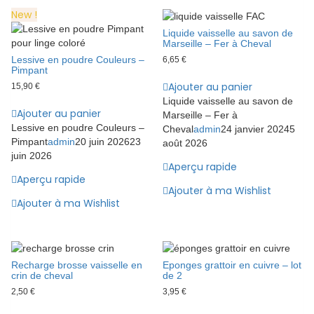
New !
Liquide vaisselle au savon de
Marseille – Fer à Cheval
Lessive en poudre Couleurs –
6,65
€
Pimpant
Ajouter au panier
15,90
€
Liquide vaisselle au savon de
Ajouter au panier
Marseille – Fer à
Lessive en poudre Couleurs –
Cheval
admin
24 janvier 2024
5
Pimpant
admin
20 juin 2026
23
août 2026
juin 2026
Aperçu rapide
Aperçu rapide
Ajouter à ma Wishlist
Ajouter à ma Wishlist
Recharge brosse vaisselle en
Eponges grattoir en cuivre – lot
crin de cheval
de 2
2,50
€
3,95
€