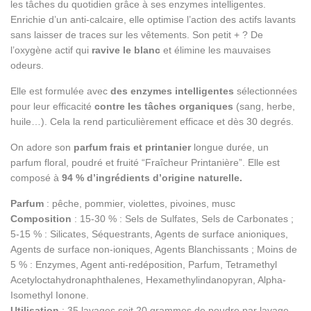
les tâches du quotidien grâce à ses enzymes intelligentes.
Enrichie d’un anti-calcaire, elle optimise l’action des actifs lavants
sans laisser de traces sur les vêtements. Son petit + ? De
l’oxygène actif qui
ravive le blanc
et élimine les mauvaises
odeurs.
Elle est formulée avec
des enzymes intelligentes
sélectionnées
pour leur efficacité
contre les tâches organiques
(sang, herbe,
huile…). Cela la rend particulièrement efficace et dès 30 degrés.
On adore son
parfum frais et printanier
longue durée, un
parfum floral, poudré et fruité “Fraîcheur Printanière”. Elle est
composé à
94 % d’ingrédients d’origine naturelle.
Parfum
: pêche, pommier, violettes, pivoines, musc
Composition
: 15-30 % : Sels de Sulfates, Sels de Carbonates ;
5-15 % : Silicates, Séquestrants, Agents de surface anioniques,
Agents de surface non-ioniques, Agents Blanchissants ; Moins de
5 % : Enzymes, Agent anti-redéposition, Parfum, Tetramethyl
Acetyloctahydronaphthalenes, Hexamethylindanopyran, Alpha-
Isomethyl Ionone.
Utilisation
: 35 lavages soit 20 grammes de poudre par lavage