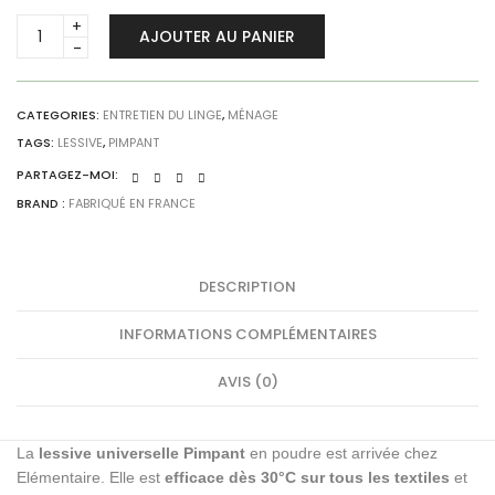
Lessive
AJOUTER AU PANIER
en
poudre
Universelle
-
CATEGORIES:
ENTRETIEN DU LINGE
,
MÉNAGE
Pimpant
TAGS:
LESSIVE
,
PIMPANT
quantity
PARTAGEZ-MOI:
BRAND :
FABRIQUÉ EN FRANCE
DESCRIPTION
INFORMATIONS COMPLÉMENTAIRES
AVIS (0)
La
lessive universelle Pimpant
en poudre est arrivée chez
Elémentaire. Elle est
efficace dès 30°C sur tous les textiles
et