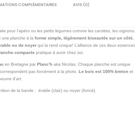
MATIONS COMPLÉMENTAIRES
AVIS (0)
ite pour l’apéro ou les petits légumes comme les carottes, les oignons
st une planche à la
forme simple, légèrement biseautée sur un côté.
érable ou de noyer
qui la rend unique! L’alliance de ces deux essence
a planche compacte
pratique à avoir chez soi.
ac
en Bretagne par
Planc’h
aka Nicolas. Chaque planche est unique
e correspondent pas forcément à la photo.
Le bois est 100% breton
et
euvre d’art.
ion de la bande : érable (clair) ou noyer (foncé).