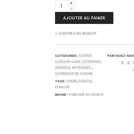
Petite
Planche
à
AJOUTER AU PANIER
découper
Argoat
Chêne
AJOUTER À MA WISHLIST
-
Planc'h
quantity
CATEGORIES:
CUISINE :
PARTAGEZ-MOI
CUISSON SAINE, USTENSILES,
VAISSELLE ARTISANALE...
,
USTENSILES DE CUISINE
TAGS:
CHENE
,
PLANCH
,
PLANCHE
BRAND :
FABRIQUÉ EN FRANCE