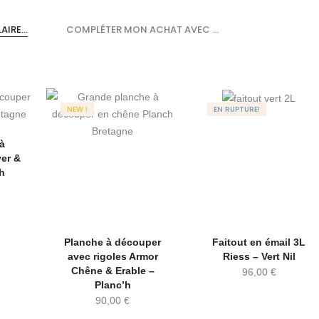
IRE...
COMPLÉTER MON ACHAT AVEC ...
NEW !
EN RUPTURE!
 à
yer &
’h
Planche à découper
Faitout en émail 3L
avec rigoles Armor
Riess – Vert Nil
Chêne & Erable –
96,00
€
Planc’h
90,00
€