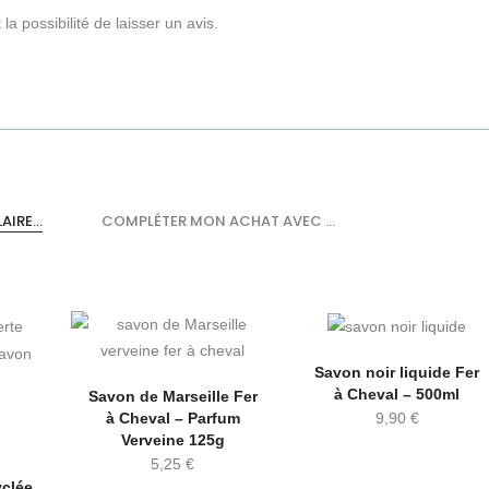
a possibilité de laisser un avis.
IRE...
COMPLÉTER MON ACHAT AVEC ...
Savon noir liquide Fer
à Cheval – 500ml
Savon de Marseille Fer
9,90
€
à Cheval – Parfum
Verveine 125g
5,25
€
yclée