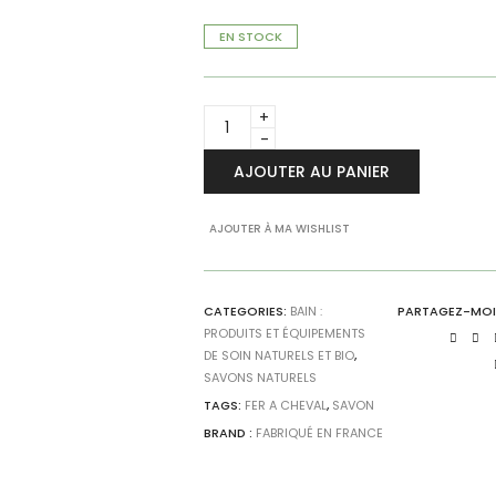
EN STOCK
Savon
de
Marseille
AJOUTER AU PANIER
Fer
à
Cheval
AJOUTER À MA WISHLIST
-
Galet
Olive
CATEGORIES:
BAIN :
PARTAGEZ-MOI
270gr
PRODUITS ET ÉQUIPEMENTS
quantity
DE SOIN NATURELS ET BIO
,
SAVONS NATURELS
TAGS:
FER A CHEVAL
,
SAVON
BRAND :
FABRIQUÉ EN FRANCE