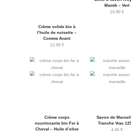
Mamik – Vert
10,90
€
Crème solide bio à
l’huile de noisette –
Comme Avant
12,90
€
Crème corps
Savon de Marseil
nourrissante bio Fer à
Tranche Vrac 12
Cheval – Huile d’olive
4,45
€