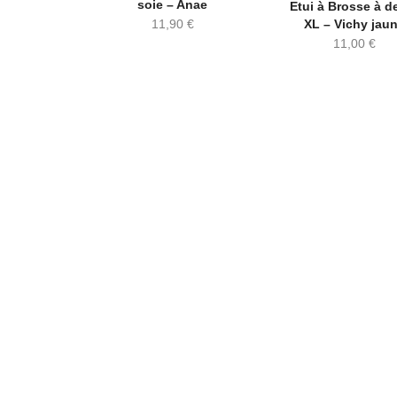
soie – Anae
Etui à Brosse à d
11,90
€
XL – Vichy jau
11,00
€