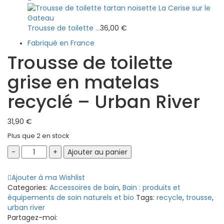
Trousse de toilette ...
36,00
€
Fabriqué en France
Trousse de toilette
grise en matelas
recyclé – Urban River
31,90
€
Plus que 2 en stock
Trousse
Ajouter au panier
de
toilette
Ajouter à ma Wishlist
grise
Categories:
Accessoires de bain
,
Bain : produits et
en
équipements de soin naturels et bio
Tags:
recycle
,
trousse
,
matelas
urban river
recyclé
Partagez-moi:
-