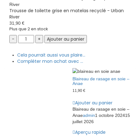
Trousse de toilette grise en matelas recyclé - Urban
River
31,90
€
Plus que 2 en stock
Trousse
Ajouter au panier
de
toilette
Cela pourrait aussi vous plaire...
grise
Compléter mon achat avec ...
en
matelas
recyclé
Blaireau de rasage en soie –
-
Anae
Urban
11,90
€
River
quantity
Ajouter au panier
Blaireau de rasage en soie –
Anae
admin
1 octobre 2024
15
juillet 2026
Aperçu rapide