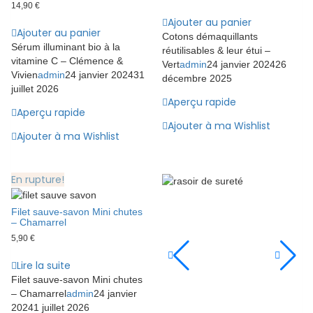
14,90
€
Ajouter au panier
Ajouter au panier
Cotons démaquillants
Sérum illuminant bio à la
réutilisables & leur étui –
vitamine C – Clémence &
Vert
admin
24 janvier 2024
26
Vivien
admin
24 janvier 2024
31
décembre 2025
juillet 2026
Aperçu rapide
Aperçu rapide
Ajouter à ma Wishlist
Ajouter à ma Wishlist
En rupture!
Filet sauve-savon Mini chutes
– Chamarrel
5,90
€
Lire la suite
Filet sauve-savon Mini chutes
– Chamarrel
admin
24 janvier
2024
1 juillet 2026