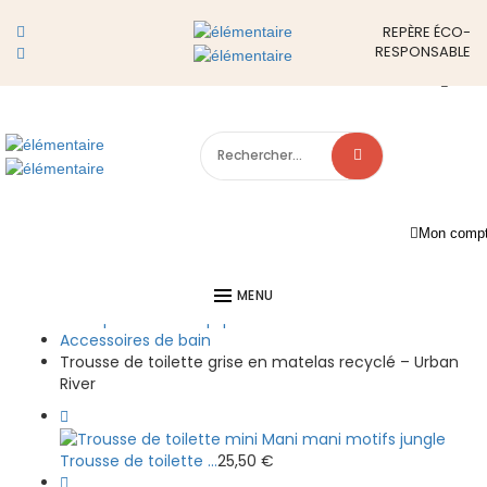
Show Sidebar
REPÈRE ÉCO-
Trousse de toilette grise en matelas recyclé – Urban
RESPONSABLE
River
admin
21 novembre 2025
20 décembre 2025
Mon comp
Accueil
MENU
Bain : produits et équipements de soin naturels et bio
Accessoires de bain
Trousse de toilette grise en matelas recyclé – Urban
River
Trousse de toilette ...
25,50
€