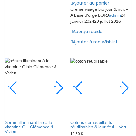
Ajouter au panier
Crème visage bio jour & nuit –
A base d’orge LORJ
admin
24
janvier 2024
20 juillet 2026
Aperçu rapide
Ajouter à ma Wishlist
Sérum illuminant bio à la
Cotons démaquillants
vitamine C – Clémence &
réutilisables & leur étui – Vert
Vivien
12,50
€