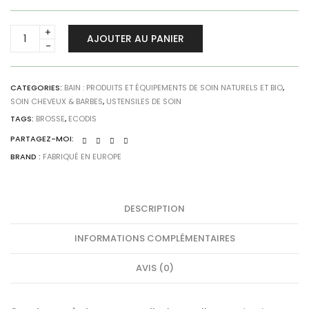
Brosse
AJOUTER AU PANIER
à
cheveux
moyenne
-
CATEGORIES:
BAIN : PRODUITS ET ÉQUIPEMENTS DE SOIN NATURELS ET BIO
,
SOIN CHEVEUX & BARBES
,
USTENSILES DE SOIN
poils
de
TAGS:
BROSSE
,
ECODIS
sanglier
PARTAGEZ-MOI:
quantity
BRAND :
FABRIQUÉ EN EUROPE
DESCRIPTION
INFORMATIONS COMPLÉMENTAIRES
AVIS (0)