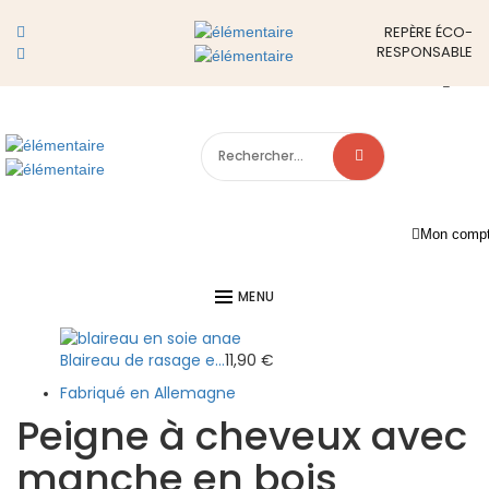
Show Sidebar
REPÈRE ÉCO-
Peigne à cheveux avec manche en bois
admin
1 octobre 2024
27
RESPONSABLE
juin 2026
En rupture !
Accueil
Bain : produits et équipements de soin naturels et bio
Soin cheveux & barbes
Peigne à cheveux avec manche en bois
Mon comp
Couverts à salade e...
25,00
€
MENU
Blaireau de rasage e...
11,90
€
Fabriqué en Allemagne
Peigne à cheveux avec
manche en bois