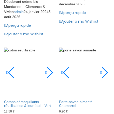
Déodorant crème bio
décembre 2025
Mandarine – Clémence &
Vivien
admin
24 janvier 2024
5
Aperçu rapide
août 2026
Ajouter à ma Wishlist
Aperçu rapide
Ajouter à ma Wishlist
Cotons démaquillants
Porte-savon aimanté –
réutilisables & leur étui – Vert
Chamarrel
12,50
€
6,90
€