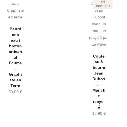
EN
RUPTURE!
Beurri
er à
eau /
breton
artisan
Coute
al
au à
Ecume
beurre
–
Jean
Graphi
Dubos
ste en
t –
Terre
Manch
50,00
€
e
recycl
é
13,90
€