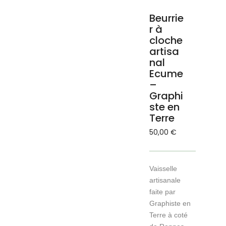
Beurrie
r à
cloche
artisa
nal
Ecume
–
Graphi
ste en
Terre
50,00
€
Vaisselle
artisanale
faite par
Graphiste en
Terre à coté