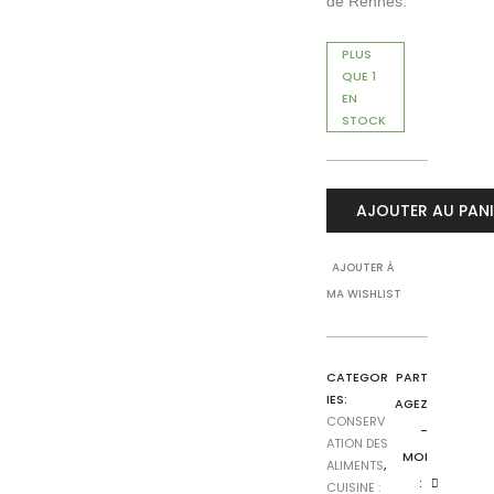
de Rennes.
PLUS
QUE 1
EN
STOCK
AJOUTER AU PANI
AJOUTER À
MA WISHLIST
CATEGOR
PART
IES:
AGEZ
CONSERV
-
ATION DES
MOI
ALIMENTS
,
:
CUISINE :