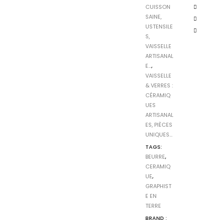
CUISSON
SAINE,
USTENSILE
S,
VAISSELLE
ARTISANAL
E...
,
VAISSELLE
& VERRES :
CÉRAMIQ
UES
ARTISANAL
ES, PIÈCES
UNIQUES...
TAGS:
BEURRE
,
CERAMIQ
UE
,
GRAPHIST
E EN
TERRE
BRAND :