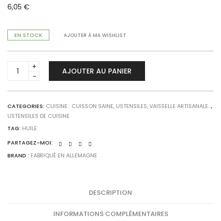
6,05
€
EN STOCK
AJOUTER À MA WISHLIST
Bouchon
AJOUTER AU PANIER
verseur
-
Huile
quantity
CATEGORIES:
CUISINE : CUISSON SAINE, USTENSILES, VAISSELLE ARTISANALE...
,
USTENSILES DE CUISINE
TAG:
HUILE
PARTAGEZ-MOI:
BRAND :
FABRIQUÉ EN ALLEMAGNE
DESCRIPTION
INFORMATIONS COMPLÉMENTAIRES